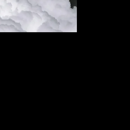
ar o
o um hub de inteligência
 culturais em estratégia de
algoritmos não entregam:
uradoria.