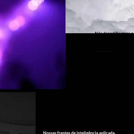
Nós decodificamos o
presente para projet
futuro.
A 2steps funciona com
que transforma pistas
negócios.
Oferecemos o que os 
contexto, intuição e c
Nossas frentes de inteligência aplicada.