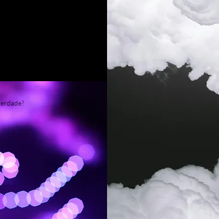
ão
um mar de tendências
 superficiais.
pido que as estratégias, e
da de relevância
verdade?