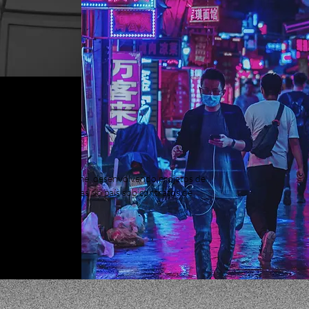
res de
e agências de renome, desenvolvendo projetos de
mas das maiores marcas do país sob contratos de