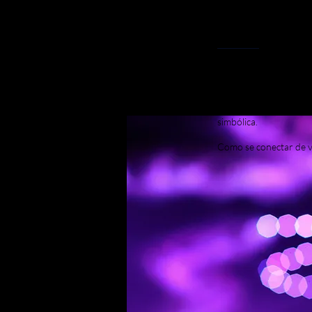
O excesso de dados n
garante clareza.
Sua marca navega em 
pasteurizadas e insights
A cultura muda mais rá
a consequência é a per
simbólica.
Como se conectar de 