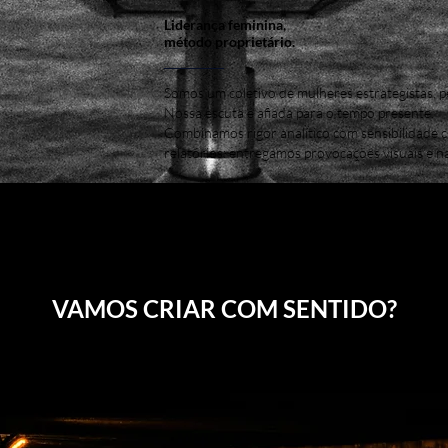
Liderança feminina,
método proprietário.
Somos um coletivo de mulheres estrategistas, pe
Nossa escuta é afiada para o tempo presente.
Combinamos rigor analítico com sensibilidade c
relatórios: entregamos provocações visuais e na
VAMOS CRIAR COM SENTIDO?