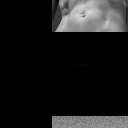
Atuamos em parceria com líde
mercado.
Colaboramos com consultorias 
inteligência cultural para algu
confidencialidade.